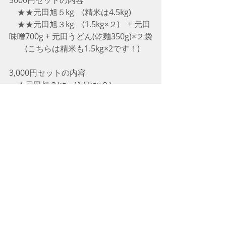
　★★元田旭５kg　(精米は4.5kg)
　★★元田旭３kg　(1.5kg×２)　+ 元田
味噌700g + 元田うどん(乾麺350g)×２袋
　　(こちらは精米も1.5kg×2です！)
3,000円セットの内容
　★元田旭３kg　(1.5kg×２)
　★元田旭1.5kg + 元田味噌700g
8/13日までの期間限定です！
どうぞよろしくお願いいたします
m(__)m
タグ：
旭一号
自然栽培
お中元
お知らせ